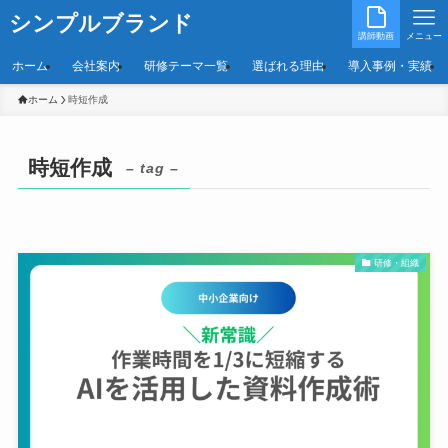
シンプルブランド
講師動画
メニュー
ホーム
会社案内
研修テーマ一覧
選ばれる理由
導入事例・実績
ホーム
時短作成
時短作成
– tag –
研修・組織