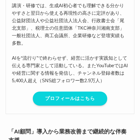
講演・研修では、生成AI初心者でも理解できる分かり
やすさと翌日から使える再現性の高さに定評があり、
公益財団法人や公益社団法人法人会、行政書士会「尾
北支部」、税理士の任意団体「TKC神奈川湘南支部」
一般社団法人、商工会議所、企業研修など登壇実績も
多数。
AIを“流行り”で終わらせず、経営に活かす実践知として
伝える専門家として活動している。またYouTubeではAI
や経営に関する情報を発信し、チャンネル登録者数は
5,400人超え（SNS総フォロワー数2.9万人）
プロフィールはこちら
「AI顧問」導入から業務改善まで継続的な伴奏