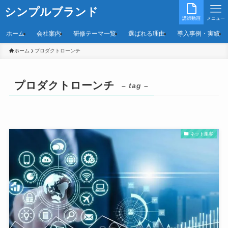
シンプルブランド
講師動画
メニュー
ホーム
会社案内
研修テーマ一覧
選ばれる理由
導入事例・実績
ホーム
プロダクトローンチ
プロダクトローンチ
– tag –
ネット集客