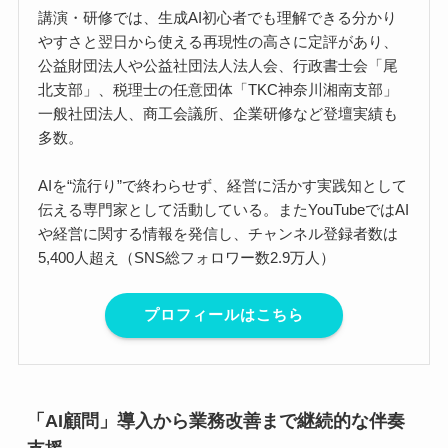
講演・研修では、生成AI初心者でも理解できる分かり
やすさと翌日から使える再現性の高さに定評があり、
公益財団法人や公益社団法人法人会、行政書士会「尾
北支部」、税理士の任意団体「TKC神奈川湘南支部」
一般社団法人、商工会議所、企業研修など登壇実績も
多数。
AIを“流行り”で終わらせず、経営に活かす実践知として
伝える専門家として活動している。またYouTubeではAI
や経営に関する情報を発信し、チャンネル登録者数は
5,400人超え（SNS総フォロワー数2.9万人）
プロフィールはこちら
「AI顧問」導入から業務改善まで継続的な伴奏