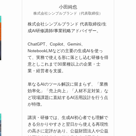
小田純也
株式会社シンプルブランド（代表取締役）
株式会社シンプルブランド 代表取締役/生
成AI研修講師/事業戦略アドバイザー。
ChatGPT、Copilot、Gemini、
NotebookLMなどの主要の生成AIを使っ
て、実務で使える形に落とし込む研修を得
意としこれまで30業種以上の企業・士
業・経営者を支援。
単なるAIのツール解説に留まらず、「業務
効率化」「売上向上」「人材不足対策」な
ど現場課題に直結するAI活用設計を行う点
が特徴。
講演・研修では、生成AI初心者でも理解で
きる分かりやすさと翌日から使える再現性
の高さに定評があり、公益財団法人や公益