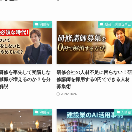
AI情報
研修・講演コラム
I研修を率先して受講しな
研修会社の人材不足に困らない！研
離職が増えるのか？を分
修講師を採用する0円でできる人材
解説
募集術
2026/01/24
AI情報
AI情報