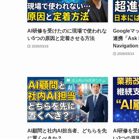
AI研修を受けたのに現場で使われな
Googleマ
い5つの原因と定着させる方法
連携「Ask 
Navigati
2026/03/16
2026/03/14
法人向けAI活用コラム
AI顧問と社内AI担当者、どちらを先
AI研修を
に置くべきか？
い3つの原