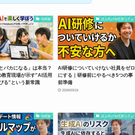
AI情報
法人向けAI活用コラム
うとバカになる」は本当？
AI研修についていけない社員をゼロ
の教育現場が示す"AI活用
にする｜研修前にやるべき5つの事
びる"という新常識
前準備
2026/03/16
AI情報
法人向けAI活用コラム