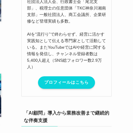
社団法人法人会、行政書士会「尾北支
部」、税理士の任意団体「TKC神奈川湘南
支部」一般社団法人、商工会議所、企業研
修など登壇実績も多数。
AIを“流行り”で終わらせず、経営に活かす
実践知として伝える専門家として活動して
いる。またYouTubeではAIや経営に関する
情報を発信し、チャンネル登録者数は
5,400人超え（SNS総フォロワー数2.9万
人）
プロフィールはこちら
「AI顧問」導入から業務改善まで継続的
な伴奏支援