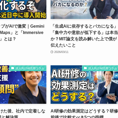
ップがAIで激変｜Gemini
「生成AIに依存するとバカになる」
Maps」と「Immersive
「集中力や意欲が低下する」は本当
on」とは？
か？MIT論文を読み解いた上で僕が
伝えたいこと
2026/03/11
法人向けAI活用コラム
法人向けAI活用コラム
受けた後、社内で定着しな
AI研修の効果測定はどうする？研修
因と解決策
前後で比較すべき5つの指標