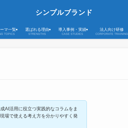
シンプルブランド
ーマ一覧
選ばれる理由
導入事例・実績
法人向け研修
NG TOPICS
STRENGTHS
CASE STUDIES
CORPORATE TRAINING
成AI活用に役立つ実践的なコラムをま
や現場で使える考え方を分かりやすく発