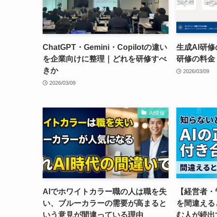
ChatGPT・Gemini・Copilotの違い
生成AI研
を企業向けに整理｜どれを研修すべ
研修の料金
きか
2026/03/09
2026/03/09
AI情報
AIでホワイトカラー職の人は職を失
【経営者・
い、ブルーカラーの需要が高まると
を間違える
いう意見が間違っている理由
む人が続出