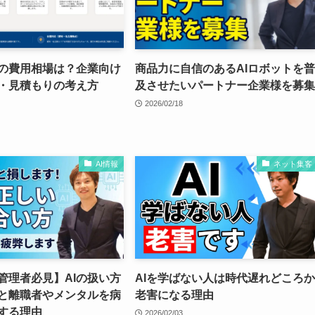
修の費用相場は？企業向け
商品力に自信のあるAIロボットを普
・見積もりの考え方
及させたいパートナー企業様を募集
2026/02/18
AI情報
ネット集客
管理者必見】AIの扱い方
AIを学ばない人は時代遅れどころか
と離職者やメンタルを病
老害になる理由
する理由
2026/02/03