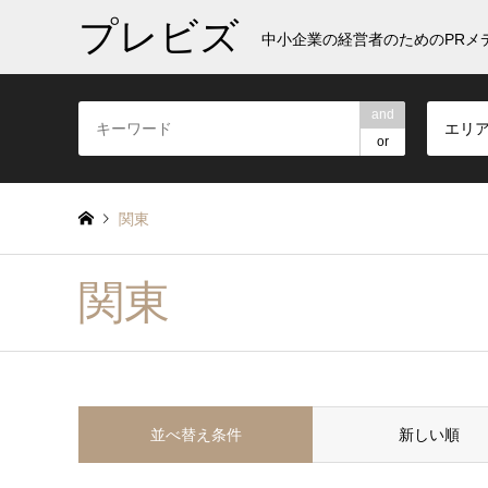
プレビズ
中小企業の経営者のためのPRメ
and
エリ
or
関東
関東
並べ替え条件
新しい順