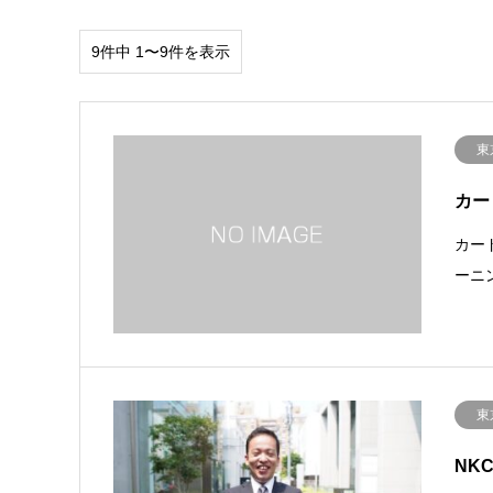
9件中 1〜9件を表示
東
カー
カー
ーニ
東
NK