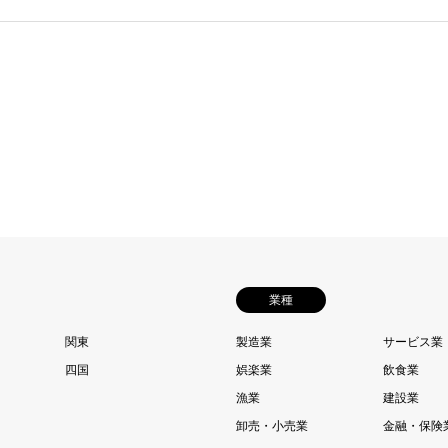
業種
関東
製造業
サービス業
四国
娯楽業
飲食業
漁業
建設業
卸売・小売業
金融・保険