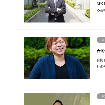
NK
る会
東
合同
合同
社名合
東