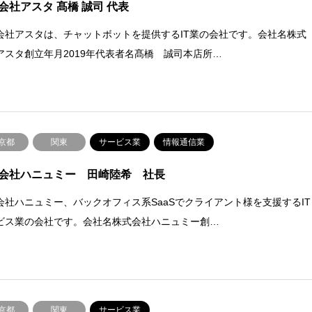
会社アスタ 髙橋 誠司 代表
会社アスタは、チャットボットを提供するIT業の会社です。会社名株式
アスタ創立年月2019年代表者名髙橋 誠司本店所…
京都
関東
サービス業
情報通信業
会社ハニュミー 田崎陸希 社長
会社ハニュミー、バックオフィス系SaaSでクライアント様を支援するIT
ビス業の会社です。会社名株式会社ハニュミー創…
京都
関東
サービス業