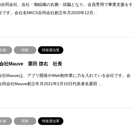
CS合同会社、会社・御組織の右腕・頭脳となり、会員専用で事業支援を
社です。会社名NKCS合同会社創立年月2020年12月…
京都
関東
情報通信業
会社Mauve 栗田 啓右 社長
会社Mauveは、アプリ開発やWeb制作業に力を入れている会社です。会
同会社Mauve創立年月2021年2月10日代表者名栗田 …
京都
関東
情報通信業