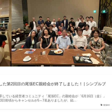
した第2回目の尾張EC親睦会が終了しました！ | シンプルブ
宰している経営者コミュニティ「尾張EC」の親睦会が「6月16日（金）」
3日前頃からキャンセルが5～7名ありましたが、結...
尾張EC