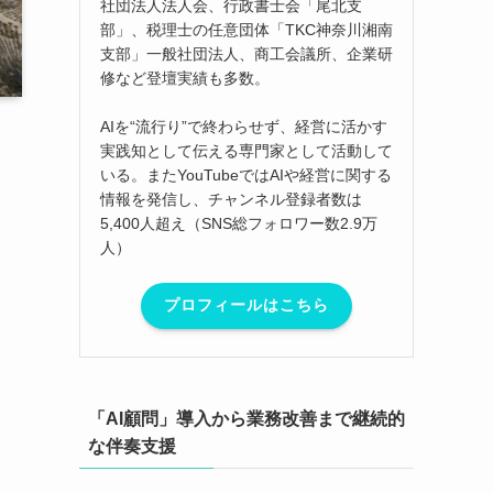
社団法人法人会、行政書士会「尾北支
部」、税理士の任意団体「TKC神奈川湘南
支部」一般社団法人、商工会議所、企業研
修など登壇実績も多数。
AIを“流行り”で終わらせず、経営に活かす
実践知として伝える専門家として活動して
いる。またYouTubeではAIや経営に関する
情報を発信し、チャンネル登録者数は
5,400人超え（SNS総フォロワー数2.9万
人）
プロフィールはこちら
「AI顧問」導入から業務改善まで継続的
な伴奏支援