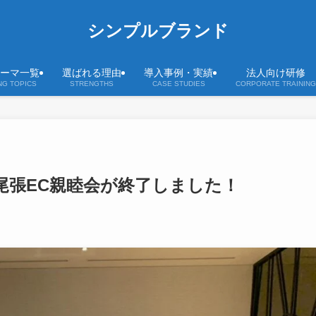
シンプルブランド
ーマ一覧
選ばれる理由
導入事例・実績
法人向け研修
NG TOPICS
STRENGTHS
CASE STUDIES
CORPORATE TRAINING
の尾張EC親睦会が終了しました！