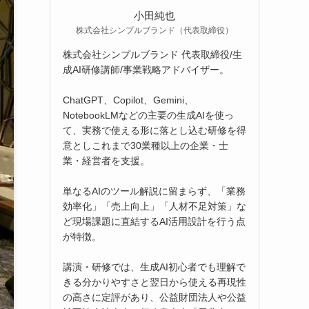
小田純也
株式会社シンプルブランド（代表取締役）
株式会社シンプルブランド 代表取締役/生
成AI研修講師/事業戦略アドバイザー。
ChatGPT、Copilot、Gemini、
NotebookLMなどの主要の生成AIを使っ
て、実務で使える形に落とし込む研修を得
意としこれまで30業種以上の企業・士
業・経営者を支援。
単なるAIのツール解説に留まらず、「業務
効率化」「売上向上」「人材不足対策」な
ど現場課題に直結するAI活用設計を行う点
が特徴。
講演・研修では、生成AI初心者でも理解で
きる分かりやすさと翌日から使える再現性
の高さに定評があり、公益財団法人や公益