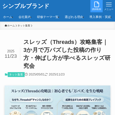
シンプルブランド
講師動画
メニュー
ホーム
会社案内
研修テーマ一覧
選ばれる理由
導入事例・実績
ホーム
ネット集客
スレッズ（Threads）攻略集客｜
3か月で万バズした投稿の作り
2025
11/23
方・伸ばし方が学べるスレッズ研
究会
2025/05/01
2025/11/23
ネット集客