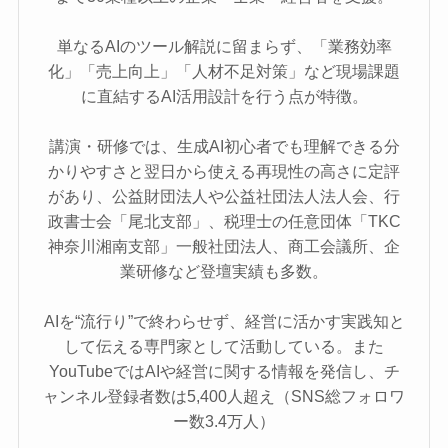
単なるAIのツール解説に留まらず、「業務効率
化」「売上向上」「人材不足対策」など現場課題
に直結するAI活用設計を行う点が特徴。
講演・研修では、生成AI初心者でも理解できる分
かりやすさと翌日から使える再現性の高さに定評
があり、公益財団法人や公益社団法人法人会、行
政書士会「尾北支部」、税理士の任意団体「TKC
神奈川湘南支部」一般社団法人、商工会議所、企
業研修など登壇実績も多数。
AIを“流行り”で終わらせず、経営に活かす実践知と
して伝える専門家として活動している。また
YouTubeではAIや経営に関する情報を発信し、チ
ャンネル登録者数は5,400人超え（SNS総フォロワ
ー数3.4万人）