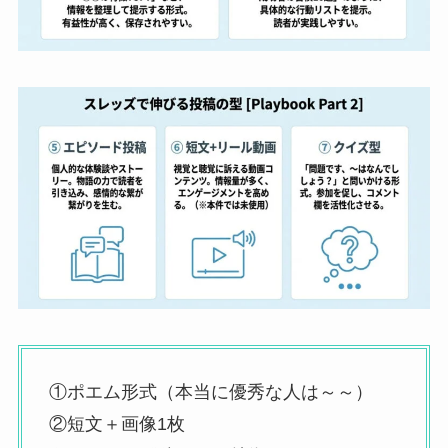
①ポエム形式（本当に優秀な人は～～）
②短文＋画像1枚