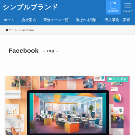
シンプルブランド
講師動画
メニュー
ホーム
会社案内
研修テーマ一覧
選ばれる理由
導入事例・実績
ホーム
Facebook
Facebook
– tag –
ネット集客