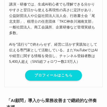
講演・研修では、生成AI初心者でも理解できる分かり
やすさと翌日から使える再現性の高さに定評があり、
公益財団法人や公益社団法人法人会、行政書士会「尾
北支部」、税理士の任意団体「TKC神奈川湘南支部」
一般社団法人、商工会議所、企業研修など登壇実績も
多数。
AIを“流行り”で終わらせず、経営に活かす実践知として
伝える専門家として活動している。またYouTubeではAI
や経営に関する情報を発信し、チャンネル登録者数は
5,400人超え（SNS総フォロワー数2.9万人）
プロフィールはこちら
「AI顧問」導入から業務改善まで継続的な伴奏