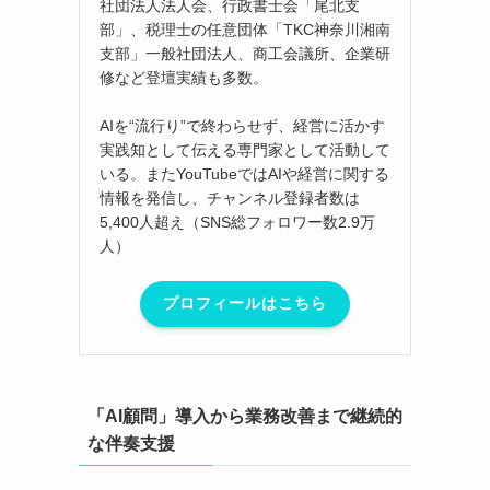
社団法人法人会、行政書士会「尾北支
部」、税理士の任意団体「TKC神奈川湘南
支部」一般社団法人、商工会議所、企業研
修など登壇実績も多数。
AIを“流行り”で終わらせず、経営に活かす
実践知として伝える専門家として活動して
いる。またYouTubeではAIや経営に関する
情報を発信し、チャンネル登録者数は
5,400人超え（SNS総フォロワー数2.9万
人）
プロフィールはこちら
「AI顧問」導入から業務改善まで継続的
な伴奏支援