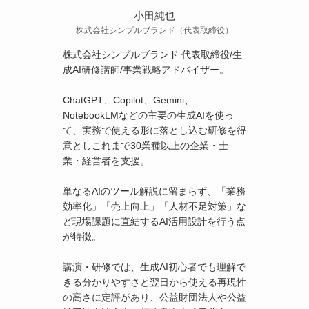
小田純也
株式会社シンプルブランド（代表取締役）
株式会社シンプルブランド 代表取締役/生
成AI研修講師/事業戦略アドバイザー。
ChatGPT、Copilot、Gemini、
NotebookLMなどの主要の生成AIを使っ
て、実務で使える形に落とし込む研修を得
意としこれまで30業種以上の企業・士
業・経営者を支援。
単なるAIのツール解説に留まらず、「業務
効率化」「売上向上」「人材不足対策」な
ど現場課題に直結するAI活用設計を行う点
が特徴。
講演・研修では、生成AI初心者でも理解で
きる分かりやすさと翌日から使える再現性
の高さに定評があり、公益財団法人や公益