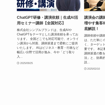
ChatGPT研修・講演依頼｜生成AI活
講演会の講
用セミナー講師【全国対応】
増やす集客
底解説！
株式会社シンプルブランドは、生成AIや
ChatGPTをテーマとした講演依頼を承ってお
講師依頼や講
ります。 全国どこでも対応可能で、オンライ
は、ただ単に
ン講演から対面、講師派遣まで柔軟にご提供
く、ターゲッ
いたします。 AIはビジネス・教育・行政など
要です。 本記
幅広い分野で活用が進み、今や「どう取り
講師派遣の数
入...
法」と、効果
説...
2025/09/25
2025/02/10