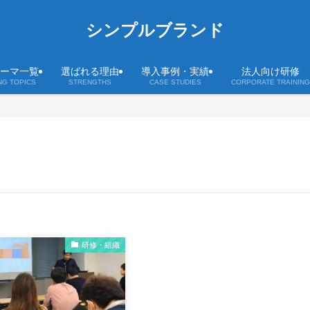
シンプルブランド
ーマ一覧
選ばれる理由
導入事例・実績
法人向け研修
NG TOPICS
STRENGTHS
CASE STUDIES
CORPORATE TRAINING
研修・組織