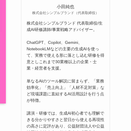
小田純也
株式会社シンプルブランド（代表取締役）
株式会社シンプルブランド 代表取締役/生
成AI研修講師/事業戦略アドバイザー。
ChatGPT、Copilot、Gemini、
NotebookLMなどの主要の生成AIを使っ
て、実務で使える形に落とし込む研修を得
意としこれまで30業種以上の企業・士
業・経営者を支援。
単なるAIのツール解説に留まらず、「業務
効率化」「売上向上」「人材不足対策」な
ど現場課題に直結するAI活用設計を行う点
が特徴。
講演・研修では、生成AI初心者でも理解で
きる分かりやすさと翌日から使える再現性
の高さに定評があり、公益財団法人や公益