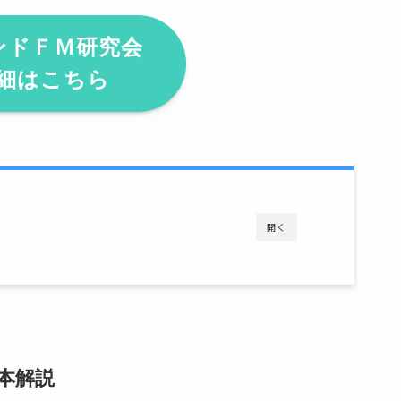
ンドＦＭ研究会
細はこちら
開く
基本解説