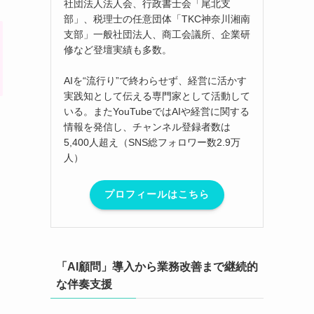
社団法人法人会、行政書士会「尾北支
部」、税理士の任意団体「TKC神奈川湘南
支部」一般社団法人、商工会議所、企業研
修など登壇実績も多数。
AIを“流行り”で終わらせず、経営に活かす
実践知として伝える専門家として活動して
いる。またYouTubeではAIや経営に関する
情報を発信し、チャンネル登録者数は
5,400人超え（SNS総フォロワー数2.9万
人）
プロフィールはこちら
「AI顧問」導入から業務改善まで継続的
、
な伴奏支援