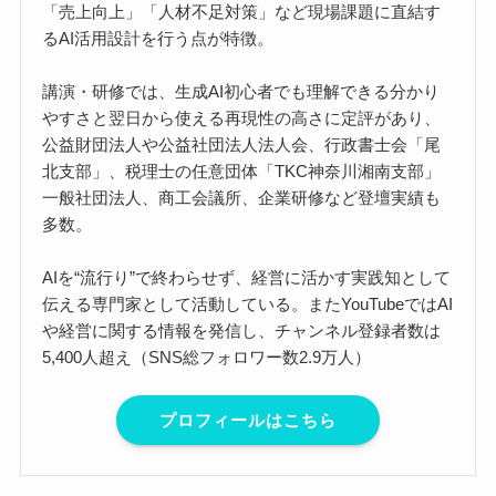
「売上向上」「人材不足対策」など現場課題に直結す
るAI活用設計を行う点が特徴。
講演・研修では、生成AI初心者でも理解できる分かり
やすさと翌日から使える再現性の高さに定評があり、
公益財団法人や公益社団法人法人会、行政書士会「尾
北支部」、税理士の任意団体「TKC神奈川湘南支部」
一般社団法人、商工会議所、企業研修など登壇実績も
多数。
AIを“流行り”で終わらせず、経営に活かす実践知として
伝える専門家として活動している。またYouTubeではAI
や経営に関する情報を発信し、チャンネル登録者数は
5,400人超え（SNS総フォロワー数2.9万人）
プロフィールはこちら