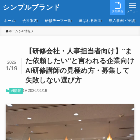
シンプルブランド
講師動画
メニュー
ホーム
会社案内
研修テーマ一覧
選ばれる理由
導入事例・実績
ホーム
AI情報
【研修会社・人事担当者向け】"ま
た依頼したい"と言われる企業向け
2026
1/19
AI研修講師の見極め方・募集して
失敗しない選び方
2026/01/19
AI情報