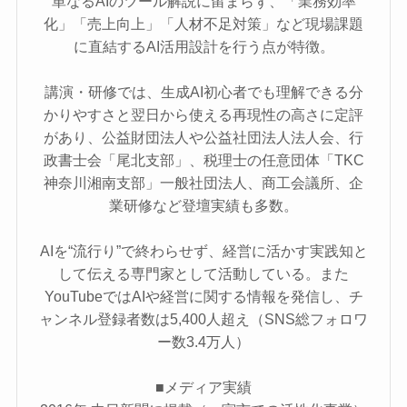
単なるAIのツール解説に留まらず、「業務効率
化」「売上向上」「人材不足対策」など現場課題
に直結するAI活用設計を行う点が特徴。
講演・研修では、生成AI初心者でも理解できる分
かりやすさと翌日から使える再現性の高さに定評
があり、公益財団法人や公益社団法人法人会、行
政書士会「尾北支部」、税理士の任意団体「TKC
神奈川湘南支部」一般社団法人、商工会議所、企
業研修など登壇実績も多数。
AIを“流行り”で終わらせず、経営に活かす実践知と
して伝える専門家として活動している。また
YouTubeではAIや経営に関する情報を発信し、チ
ャンネル登録者数は5,400人超え（SNS総フォロワ
ー数3.4万人）
■メディア実績