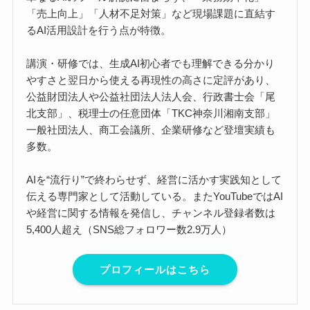
「売上向上」「人材不足対策」など現場課題に直結す
るAI活用設計を行う点が特徴。
講演・研修では、生成AI初心者でも理解できる分かり
やすさと翌日から使える再現性の高さに定評があり、
公益財団法人や公益社団法人法人会、行政書士会「尾
北支部」、税理士の任意団体「TKC神奈川湘南支部」
一般社団法人、商工会議所、企業研修など登壇実績も
多数。
AIを“流行り”で終わらせず、経営に活かす実践知として
伝える専門家として活動している。またYouTubeではAI
や経営に関する情報を発信し、チャンネル登録者数は
5,400人超え（SNS総フォロワー数2.9万人）
プロフィールはこちら