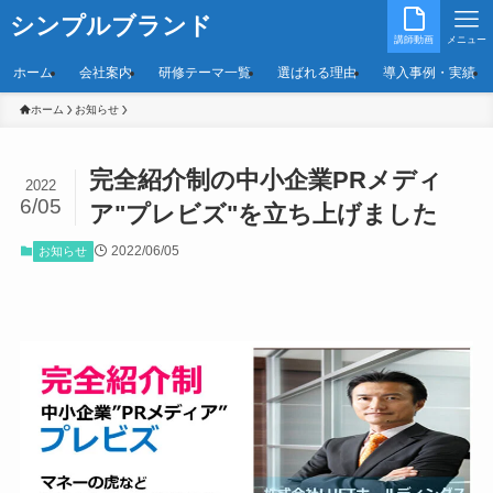
シンプルブランド
講師動画
メニュー
ホーム
会社案内
研修テーマ一覧
選ばれる理由
導入事例・実績
ホーム
お知らせ
完全紹介制の中小企業PRメディ
2022
6/05
ア"プレビズ"を立ち上げました
2022/06/05
お知らせ