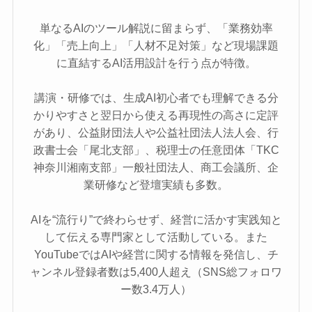
単なるAIのツール解説に留まらず、「業務効率
化」「売上向上」「人材不足対策」など現場課題
に直結するAI活用設計を行う点が特徴。
講演・研修では、生成AI初心者でも理解できる分
かりやすさと翌日から使える再現性の高さに定評
があり、公益財団法人や公益社団法人法人会、行
政書士会「尾北支部」、税理士の任意団体「TKC
神奈川湘南支部」一般社団法人、商工会議所、企
業研修など登壇実績も多数。
AIを“流行り”で終わらせず、経営に活かす実践知と
して伝える専門家として活動している。また
YouTubeではAIや経営に関する情報を発信し、チ
ャンネル登録者数は5,400人超え（SNS総フォロワ
ー数3.4万人）