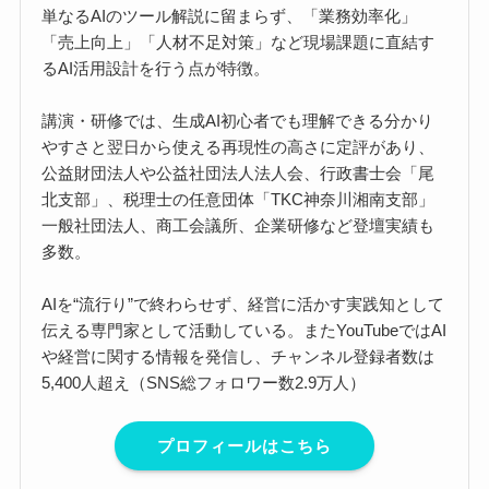
単なるAIのツール解説に留まらず、「業務効率化」
「売上向上」「人材不足対策」など現場課題に直結す
るAI活用設計を行う点が特徴。
講演・研修では、生成AI初心者でも理解できる分かり
やすさと翌日から使える再現性の高さに定評があり、
公益財団法人や公益社団法人法人会、行政書士会「尾
北支部」、税理士の任意団体「TKC神奈川湘南支部」
一般社団法人、商工会議所、企業研修など登壇実績も
多数。
AIを“流行り”で終わらせず、経営に活かす実践知として
伝える専門家として活動している。またYouTubeではAI
や経営に関する情報を発信し、チャンネル登録者数は
5,400人超え（SNS総フォロワー数2.9万人）
プロフィールはこちら