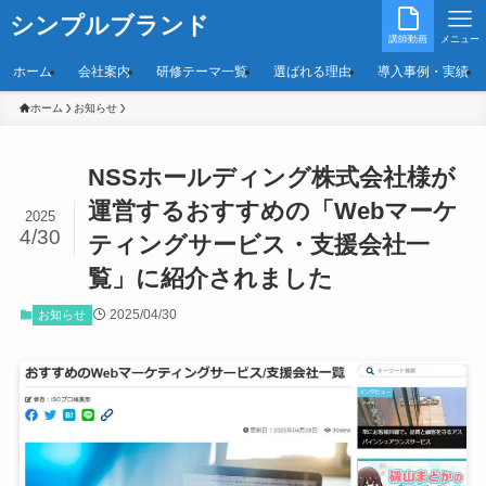
シンプルブランド
講師動画
メニュー
ホーム
会社案内
研修テーマ一覧
選ばれる理由
導入事例・実績
ホーム
お知らせ
NSSホールディング株式会社様が
運営するおすすめの「Webマーケ
2025
4/30
ティングサービス・支援会社一
覧」に紹介されました
2025/04/30
お知らせ