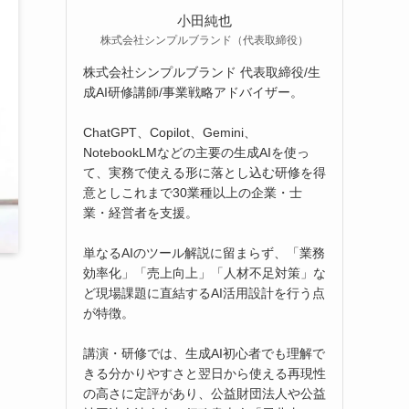
小田純也
株式会社シンプルブランド（代表取締役）
株式会社シンプルブランド 代表取締役/生
成AI研修講師/事業戦略アドバイザー。
ChatGPT、Copilot、Gemini、
NotebookLMなどの主要の生成AIを使っ
て、実務で使える形に落とし込む研修を得
意としこれまで30業種以上の企業・士
業・経営者を支援。
単なるAIのツール解説に留まらず、「業務
効率化」「売上向上」「人材不足対策」な
ど現場課題に直結するAI活用設計を行う点
が特徴。
講演・研修では、生成AI初心者でも理解で
きる分かりやすさと翌日から使える再現性
の高さに定評があり、公益財団法人や公益