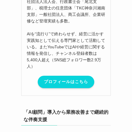
社団法人法人会、行政書士会「尾北支
部」、税理士の任意団体「TKC神奈川湘南
支部」一般社団法人、商工会議所、企業研
修など登壇実績も多数。
AIを“流行り”で終わらせず、経営に活かす
実践知として伝える専門家として活動して
いる。またYouTubeではAIや経営に関する
情報を発信し、チャンネル登録者数は
5,400人超え（SNS総フォロワー数2.9万
人）
プロフィールはこちら
「AI顧問」導入から業務改善まで継続的
な伴奏支援