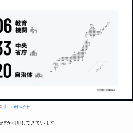
[引用
]note株式会社
自治体が利用してきています。