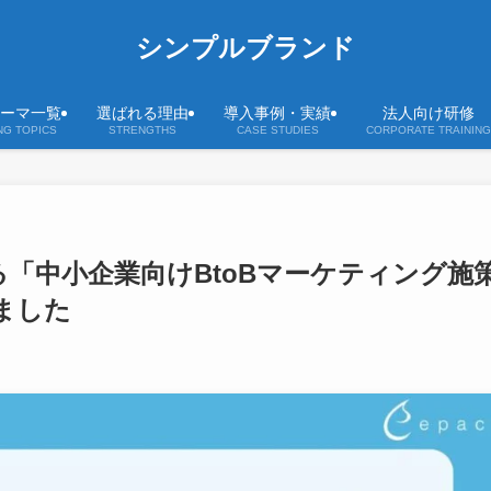
シンプルブランド
ーマ一覧
選ばれる理由
導入事例・実績
法人向け研修
NG TOPICS
STRENGTHS
CASE STUDIES
CORPORATE TRAINING
る「中小企業向けBtoBマーケティング施
ました