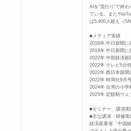
AIを“流行り”で
ている。またYou
は5,400人超え（
■メディア実績
2016年 中日新
2019年 中日新聞
2022年 中部経済
2022年 テレビ5
2022年 西日本新
2022年 時局社
2024年 台湾の
2025年 定額制ウ
■セミナー、講演実
■主な講演・研修実
経済産業省「中国
プライム上場企業