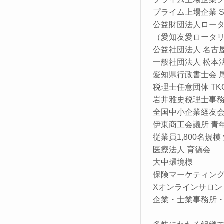
プライム上場企業 
公益財団法人ロー
（愛知友愛ロータ
公益社団法人 名古
一般社団法人 松本
愛知県行政書士会 
税理士任意団体 T
岩井雅史税理士事務
全国中小企業経友
伊東商工会議所 青
従業員1,800名規
医療法人 育德会
大中環境様
保険マーケティン
Xオンラインサロン
企業・士業事務所