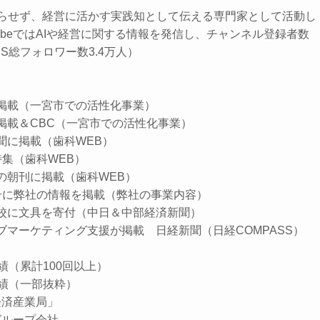
終わらせず、経営に活かす実践知として伝える専門家として活動し
TubeではAIや経営に関する情報を発信し、チャンネル登録者数
SNS総フォロワー数3.4万人）
聞に掲載（一宮市での活性化事業）
に掲載＆CBC（一宮市での活性化事業）
新聞に掲載（歯科WEB）
分特集（歯科WEB）
聞の朝刊に掲載（歯科WEB）
9月号に弊社の情報を掲載（弊社の事業内容）
小学校に文具を寄付（中日＆中部経済新聞）
ェブマーケティング支援が掲載 日経新聞（日経COMPASS）
績（累計100回以上）
績（一部抜粋）
経済産業局」
グループ会社