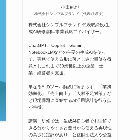
小田純也
株式会社シンプルブランド（代表取締役）
株式会社シンプルブランド 代表取締役/生
成AI研修講師/事業戦略アドバイザー。
ChatGPT、Copilot、Gemini、
NotebookLMなどの主要の生成AIを使っ
て、実務で使える形に落とし込む研修を得
意としこれまで30業種以上の企業・士
業・経営者を支援。
単なるAIのツール解説に留まらず、「業務
効率化」「売上向上」「人材不足対策」な
ど現場課題に直結するAI活用設計を行う点
が特徴。
講演・研修では、生成AI初心者でも理解で
きる分かりやすさと翌日から使える再現性
の高さに定評があり、公益財団法人や公益