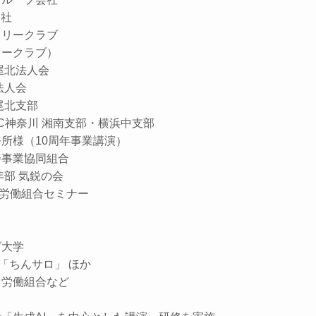
S社
タリークラブ
リークラブ）
屋北法人会
法人会
尾北支部
KC神奈川 湘南支部・横浜中支部
所様（10周年事業講演）
会事業協同組合
年部 気鋭の会
模 労働組合セミナー
グ大学
「ちんサロ」 ほか
・労働組合など