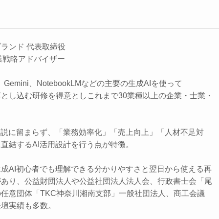
ランド 代表取締役
事業戦略アドバイザー
lot、Gemini、NotebookLMなどの主要の生成AIを使って
とし込む研修を得意としこれまで30業種以上の企業・士業・
解説に留まらず、「業務効率化」「売上向上」「人材不足対
直結するAI活用設計を行う点が特徴。
成AI初心者でも理解できる分かりやすさと翌日から使える再
があり、公益財団法人や公益社団法人法人会、行政書士会「尾
任意団体「TKC神奈川湘南支部」一般社団法人、商工会議
登壇実績も多数。