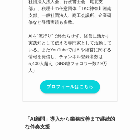
社団法人法人会、行政書士会「尾北支
部」、税理士の任意団体「TKC神奈川湘南
支部」一般社団法人、商工会議所、企業研
修など登壇実績も多数。
AIを“流行り”で終わらせず、経営に活かす
実践知として伝える専門家として活動して
いる。またYouTubeではAIや経営に関する
情報を発信し、チャンネル登録者数は
5,400人超え（SNS総フォロワー数2.9万
人）
プロフィールはこちら
「AI顧問」導入から業務改善まで継続的
な伴奏支援