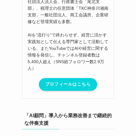
社団法人法人会、行政書士会「尾北支
部」、税理士の任意団体「TKC神奈川湘南
支部」一般社団法人、商工会議所、企業研
修など登壇実績も多数。
AIを“流行り”で終わらせず、経営に活かす
実践知として伝える専門家として活動して
いる。またYouTubeではAIや経営に関する
情報を発信し、チャンネル登録者数は
5,400人超え（SNS総フォロワー数2.9万
人）
プロフィールはこちら
「AI顧問」導入から業務改善まで継続的
な伴奏支援