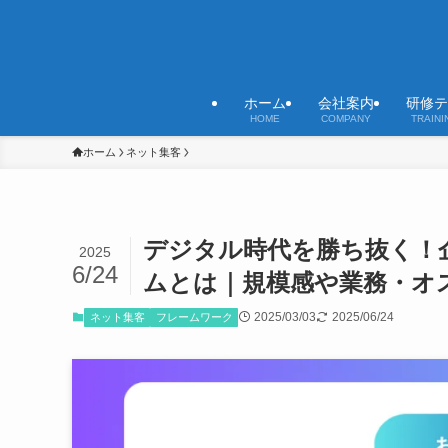
ホーム
会社案内
研修テ
HOME
COMPANY
TRAINI
ホーム
ネット集客
デジタル時代を勝ち抜く！
2025
6/24
ムとは｜規模感や業務・オ
2025/03/03
2025/06/24
ネット集客
フレームワーク