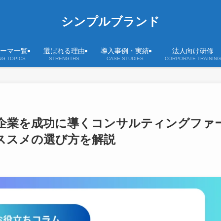
シンプルブランド
ーマ一覧
選ばれる理由
導入事例・実績
法人向け研修
NG TOPICS
STRENGTHS
CASE STUDIES
CORPORATE TRAINING
企業を成功に導くコンサルティングファ
ススメの選び方を解説