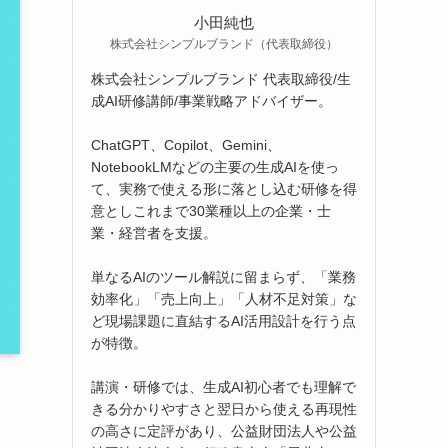
小田純也
株式会社シンプルブランド（代表取締役）
株式会社シンプルブランド 代表取締役/生
成AI研修講師/事業戦略アドバイザー。
ChatGPT、Copilot、Gemini、
NotebookLMなどの主要の生成AIを使っ
て、実務で使える形に落とし込む研修を得
意としこれまで30業種以上の企業・士
業・経営者を支援。
単なるAIのツール解説に留まらず、「業務
効率化」「売上向上」「人材不足対策」な
ど現場課題に直結するAI活用設計を行う点
が特徴。
講演・研修では、生成AI初心者でも理解で
きる分かりやすさと翌日から使える再現性
の高さに定評があり、公益財団法人や公益