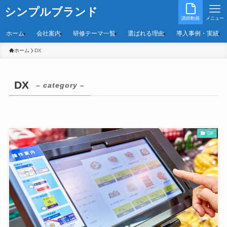
シンプルブランド
講師動画
メニュー
ホーム
会社案内
研修テーマ一覧
選ばれる理由
導入事例・実績
ホーム
DX
DX
– category –
DX