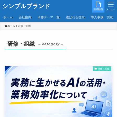
シンプルブランド
講師動画
メニュー
ホーム
会社案内
研修テーマ一覧
選ばれる理由
導入事例・実績
ホーム
研修・組織
研修・組織
– category –
研修・組織