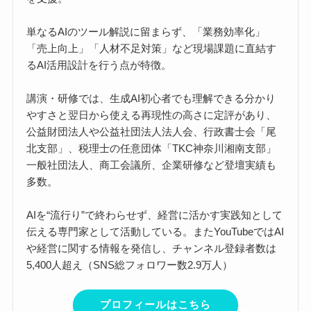
単なるAIのツール解説に留まらず、「業務効率化」
「売上向上」「人材不足対策」など現場課題に直結す
るAI活用設計を行う点が特徴。
講演・研修では、生成AI初心者でも理解できる分かり
やすさと翌日から使える再現性の高さに定評があり、
公益財団法人や公益社団法人法人会、行政書士会「尾
北支部」、税理士の任意団体「TKC神奈川湘南支部」
一般社団法人、商工会議所、企業研修など登壇実績も
多数。
AIを“流行り”で終わらせず、経営に活かす実践知として
伝える専門家として活動している。またYouTubeではAI
や経営に関する情報を発信し、チャンネル登録者数は
5,400人超え（SNS総フォロワー数2.9万人）
プロフィールはこちら