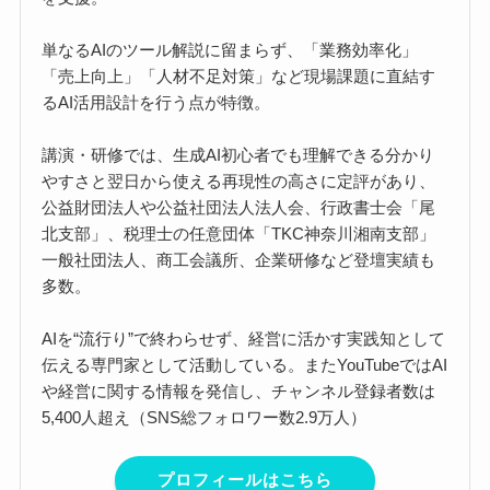
単なるAIのツール解説に留まらず、「業務効率化」
「売上向上」「人材不足対策」など現場課題に直結す
るAI活用設計を行う点が特徴。
講演・研修では、生成AI初心者でも理解できる分かり
やすさと翌日から使える再現性の高さに定評があり、
公益財団法人や公益社団法人法人会、行政書士会「尾
北支部」、税理士の任意団体「TKC神奈川湘南支部」
一般社団法人、商工会議所、企業研修など登壇実績も
多数。
AIを“流行り”で終わらせず、経営に活かす実践知として
伝える専門家として活動している。またYouTubeではAI
や経営に関する情報を発信し、チャンネル登録者数は
5,400人超え（SNS総フォロワー数2.9万人）
プロフィールはこちら