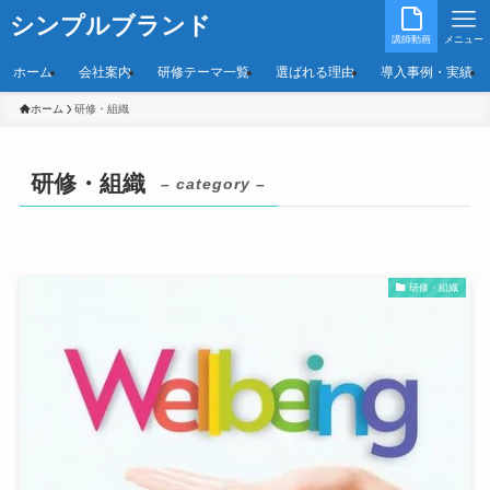
シンプルブランド
講師動画
メニュー
ホーム
会社案内
研修テーマ一覧
選ばれる理由
導入事例・実績
ホーム
研修・組織
研修・組織
– category –
研修・組織