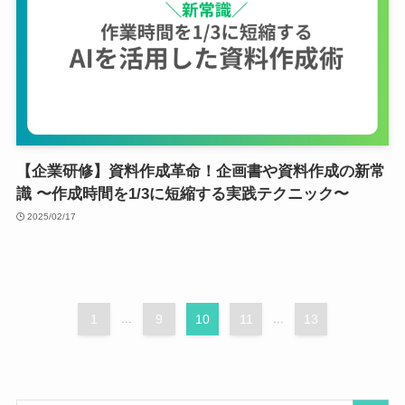
【企業研修】資料作成革命！企画書や資料作成の新常
識 〜作成時間を1/3に短縮する実践テクニック〜
2025/02/17
1
...
9
10
11
...
13