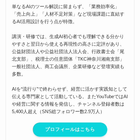
単なるAIのツール解説に留まらず、「業務効率化」
「売上向上」「人材不足対策」など現場課題に直結す
るAI活用設計を行う点が特徴。
講演・研修では、生成AI初心者でも理解できる分かり
やすさと翌日から使える再現性の高さに定評があり、
公益財団法人や公益社団法人法人会、行政書士会「尾
北支部」、税理士の任意団体「TKC神奈川湘南支部」
一般社団法人、商工会議所、企業研修など登壇実績も
多数。
AIを“流行り”で終わらせず、経営に活かす実践知として
伝える専門家として活動している。またYouTubeではAI
や経営に関する情報を発信し、チャンネル登録者数は
5,400人超え（SNS総フォロワー数2.9万人）
プロフィールはこちら