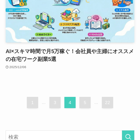
AI×スキマ時間で月5万稼ぐ！会社員や主婦にオススメ
の在宅ワーク副業5選
2025/12/06
1
...
3
4
5
...
22