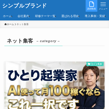
シンプルブランド
講師動画
メニュー
ホーム
会社案内
研修テーマ一覧
選ばれる理由
導入事例・実績
ホーム
ネット集客
ネット集客
– category –
ネット集客