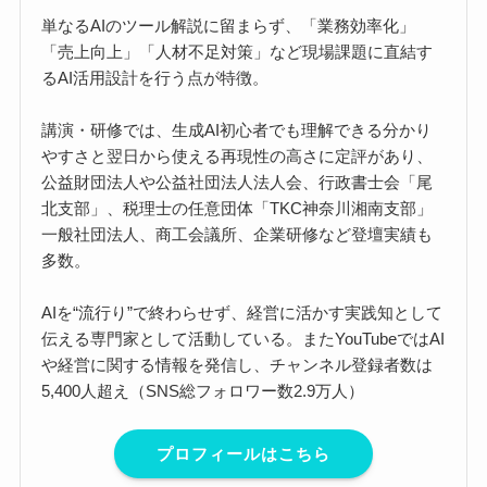
単なるAIのツール解説に留まらず、「業務効率化」
「売上向上」「人材不足対策」など現場課題に直結す
るAI活用設計を行う点が特徴。
講演・研修では、生成AI初心者でも理解できる分かり
やすさと翌日から使える再現性の高さに定評があり、
公益財団法人や公益社団法人法人会、行政書士会「尾
北支部」、税理士の任意団体「TKC神奈川湘南支部」
一般社団法人、商工会議所、企業研修など登壇実績も
多数。
AIを“流行り”で終わらせず、経営に活かす実践知として
伝える専門家として活動している。またYouTubeではAI
や経営に関する情報を発信し、チャンネル登録者数は
5,400人超え（SNS総フォロワー数2.9万人）
プロフィールはこちら