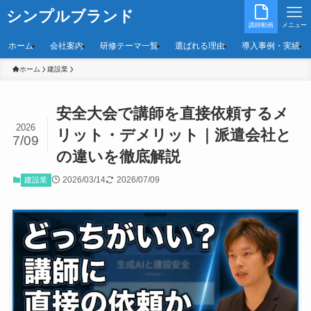
シンプルブランド
講師動画
メニュー
ホーム
会社案内
研修テーマ一覧
選ばれる理由
導入事例・実績
ホーム
建設業
安全大会で講師を直接依頼するメ
2026
リット・デメリット｜派遣会社と
7/09
の違いを徹底解説
2026/03/14
2026/07/09
建設業