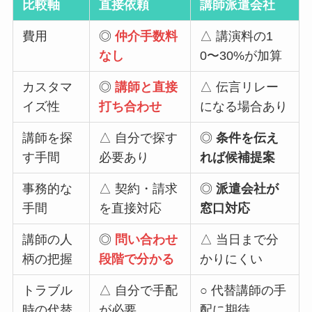
比較軸
直接依頼
講師派遣会社
費用
◎
仲介手数料
△ 講演料の1
なし
0〜30%が加算
カスタマ
◎
講師と直接
△ 伝言リレー
イズ性
打ち合わせ
になる場合あり
講師を探
△ 自分で探す
◎
条件を伝え
す手間
必要あり
れば候補提案
事務的な
△ 契約・請求
◎
派遣会社が
手間
を直接対応
窓口対応
講師の人
◎
問い合わせ
△ 当日まで分
柄の把握
段階で分かる
かりにくい
トラブル
△ 自分で手配
○ 代替講師の手
時の代替
が必要
配に期待