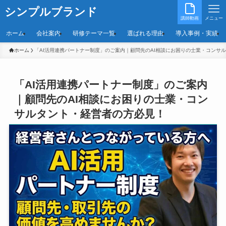
シンプルブランド
講師動画
メニュー
ホーム
会社案内
研修テーマ一覧
選ばれる理由
導入事例・実績
ホーム
「AI活用連携パートナー制度」のご案内｜顧問先のAI相談にお困りの士業・コンサ
「AI活用連携パートナー制度」のご案内
｜顧問先のAI相談にお困りの士業・コン
サルタント・経営者の方必見！