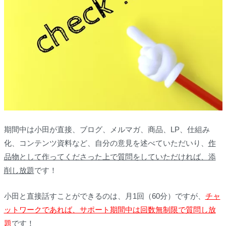
期間中は小田が直接、ブログ、メルマガ、商品、LP、仕組み
化、コンテンツ資料など、自分の意見を述べていただいり、
作
品物として作ってくださった上で質問をしていただければ、添
削し放題
です！
小田と直接話すことができるのは、月1回（60分）ですが、
チャ
ットワークであれば、サポート期間中は回数無制限で質問し放
題
です！