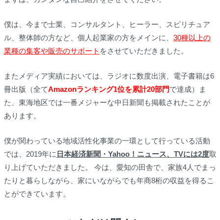
僕は、今まで士業、コンサルタント、ヒーラー、スピリチュア
ル、整体師の方など、個人起業家の方をメインに、
30種以上の
業種の集客や販売のサポート
をさせていただきました。
またメディア実績においては、ラジオに数度出演、電子書籍は6
冊出版（全て
Amazonランキング1位を累計20部門
で達成）ま
た、東海地区では一番メジャーな中日新聞も掲載されたことが
あります。
僕が関わっている地域活性化事業の一環として行っている活動
では、2019年に
日本経済新聞・Yahoo！ニュース、TVには2度
取
り上げていただきました。 今は、愛知の田舎で、家族4人でまっ
たりと暮らしながら、家にいながらでも年商8桁の収益を得るこ
とができています。