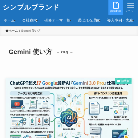
シンプルブランド
講師動画
メニュー
ホーム
会社案内
研修テーマ一覧
選ばれる理由
導入事例・実績
ホーム
Gemini 使い方
Gemini 使い方
– tag –
AI情報