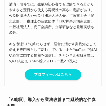
講演・研修では、生成AI初心者でも理解できる分かり
やすさと翌日から使える再現性の高さに定評があり、
公益財団法人や公益社団法人法人会、行政書士会「尾
北支部」、税理士の任意団体「TKC神奈川湘南支部」
一般社団法人、商工会議所、企業研修など登壇実績も
多数。
AIを“流行り”で終わらせず、経営に活かす実践知として
伝える専門家として活動している。またYouTubeではAI
や経営に関する情報を発信し、チャンネル登録者数は
5,400人超え（SNS総フォロワー数2.9万人）
プロフィールはこちら
「AI顧問」導入から業務改善まで継続的な伴奏