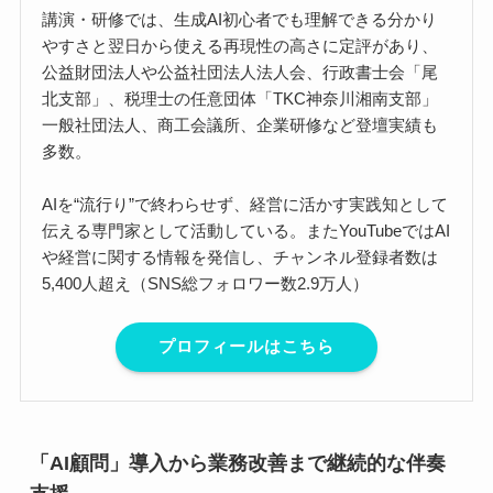
講演・研修では、生成AI初心者でも理解できる分かり
やすさと翌日から使える再現性の高さに定評があり、
公益財団法人や公益社団法人法人会、行政書士会「尾
北支部」、税理士の任意団体「TKC神奈川湘南支部」
一般社団法人、商工会議所、企業研修など登壇実績も
多数。
AIを“流行り”で終わらせず、経営に活かす実践知として
伝える専門家として活動している。またYouTubeではAI
や経営に関する情報を発信し、チャンネル登録者数は
5,400人超え（SNS総フォロワー数2.9万人）
プロフィールはこちら
「AI顧問」導入から業務改善まで継続的な伴奏