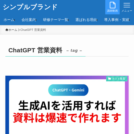
シンプルブランド
講師動画
メニュー
ホーム
会社案内
研修テーマ一覧
選ばれる理由
導入事例・実績
ホーム
ChatGPT 営業資料
ChatGPT 営業資料
– tag –
ネット集客