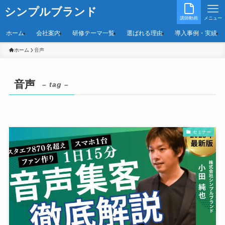
シンプルブランド
講師動画
メニュー
ホーム
会社案内
研修テーマ一覧
選ばれる理由
導入事例・実績
ホーム
音声
音声
– tag –
セミナー