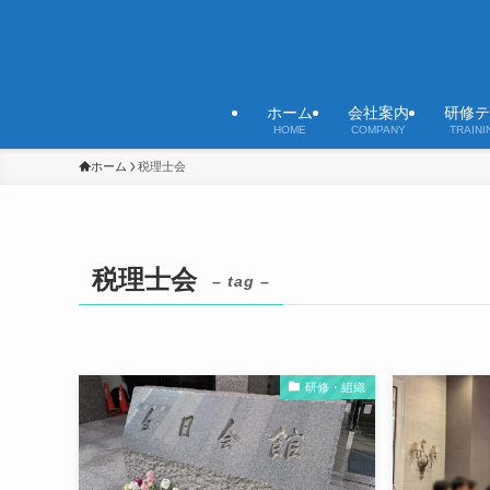
ホーム
会社案内
研修テ
HOME
COMPANY
TRAINI
ホーム
税理士会
税理士会
– tag –
研修・組織