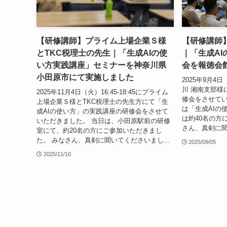
【研修講師】プライム上場企業Ｓ様
【研修講師】
とTKC税理士の先生｜「生成AIの使
｜「生成A
い方実践講座」セミナーを神奈川県
会を報徳会
小田原市にて実施しました
2025年9月4日（
川 湘南支部様
2025年11月4日（火）16:45-18:45にプライム
修会をさせてい
上場企業Ｓ様とTKC税理士の先生方にて「生
は「生成AIの
成AIの使い方」の実践講座の研修会をさせて
は約40名の方
いただきました。 当日は、小田原駅前の研修
さん、真剣に聞
室にて、約20名の方にご参加いただきまし
た。 みなさん、真剣に聞いてくださいまし...
2025/09/05
2025/11/10