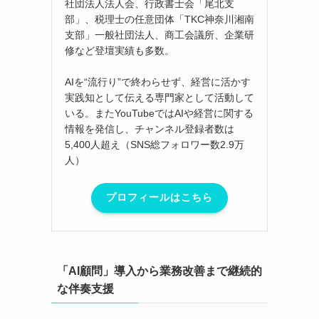
社団法人法人会、行政書士会「尾北支
部」、税理士の任意団体「TKC神奈川湘南
支部」一般社団法人、商工会議所、企業研
修など登壇実績も多数。
AIを“流行り”で終わらせず、経営に活かす
実践知として伝える専門家として活動して
いる。またYouTubeではAIや経営に関する
情報を発信し、チャンネル登録者数は
5,400人超え（SNS総フォロワー数2.9万
人）
プロフィールはこちら
「AI顧問」導入から業務改善まで継続的
な伴奏支援