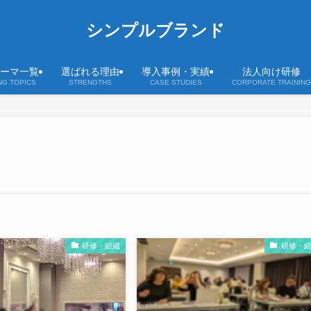
シンプルブランド
ーマ一覧
選ばれる理由
導入事例・実績
法人向け研修
NG TOPICS
STRENGTHS
CASE STUDIES
CORPORATE TRAINING
研修・組織
研修・