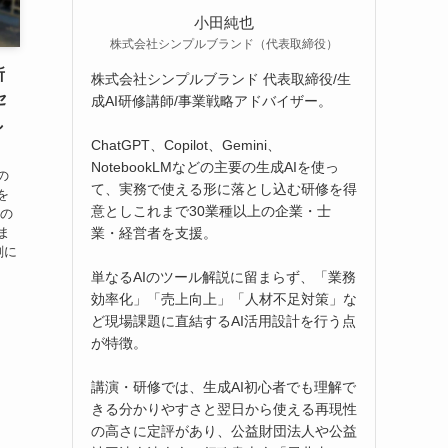
小田純也
株式会社シンプルブランド（代表取締役）
所
株式会社シンプルブランド 代表取締役/生
セ
成AI研修講師/事業戦略アドバイザー。
し
ChatGPT、Copilot、Gemini、
NotebookLMなどの主要の生成AIを使っ
士の
て、実務で使える形に落とし込む研修を得
を
意としこれまで30業種以上の企業・士
前の
業・経営者を支援。
ま
剣に
単なるAIのツール解説に留まらず、「業務
効率化」「売上向上」「人材不足対策」な
ど現場課題に直結するAI活用設計を行う点
が特徴。
講演・研修では、生成AI初心者でも理解で
きる分かりやすさと翌日から使える再現性
の高さに定評があり、公益財団法人や公益