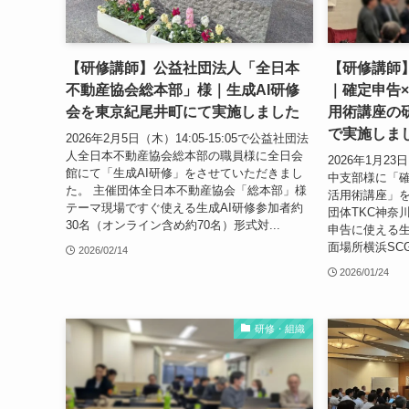
【研修講師】公益社団法人「全日本
【研修講師
不動産協会総本部」様｜生成AI研修
｜確定申告×
会を東京紀尾井町にて実施しました
用術講座の
で実施しま
2026年2月5日（木）14:05-15:05で公益社団法
人全日本不動産協会総本部の職員様に全日会
2026年1月23日
館にて「生成AI研修」をさせていただきまし
中支部様に「確
た。 主催団体全日本不動産協会「総本部」様
活用術講座」を
テーマ現場ですぐ使える生成AI研修参加者約
団体TKC神奈
30名（オンライン含め約70名）形式対...
申告に使える生
面場所横浜SCG
2026/02/14
2026/01/24
研修・組織