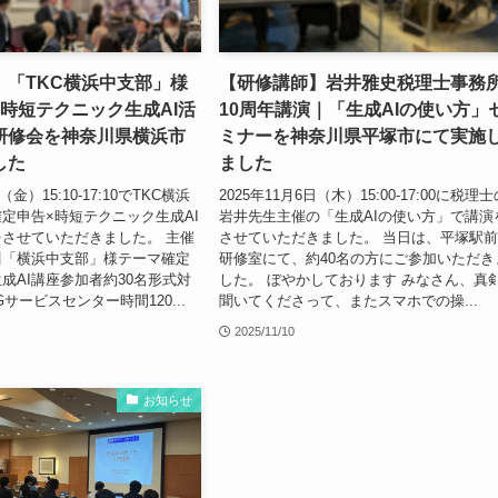
】「TKC横浜中支部」様
【研修講師】岩井雅史税理士事務
時短テクニック生成AI活
10周年講演｜「生成AIの使い方」
研修会を神奈川県横浜市
ミナーを神奈川県平塚市にて実施
した
ました
（金）15:10-17:10でTKC横浜
2025年11月6日（木）15:00-17:00に税理
定申告×時短テクニック生成AI
岩井先生主催の「生成AIの使い方」で講演
させていただきました。 主催
させていただきました。 当日は、平塚駅
川「横浜中支部」様テーマ確定
研修室にて、約40名の方にご参加いただき
成AI講座参加者約30名形式対
した。 ぼやかしております みなさん、真
サービスセンター時間120...
聞いてくださって、またスマホでの操...
2025/11/10
お知らせ