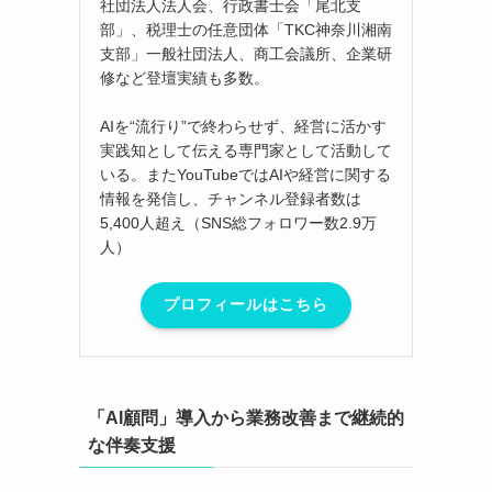
社団法人法人会、行政書士会「尾北支
部」、税理士の任意団体「TKC神奈川湘南
支部」一般社団法人、商工会議所、企業研
修など登壇実績も多数。
AIを“流行り”で終わらせず、経営に活かす
実践知として伝える専門家として活動して
いる。またYouTubeではAIや経営に関する
情報を発信し、チャンネル登録者数は
5,400人超え（SNS総フォロワー数2.9万
人）
プロフィールはこちら
「AI顧問」導入から業務改善まで継続的
な伴奏支援