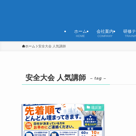
ホーム
会社案内
研修テ
HOME
COMPANY
TRAINI
ホーム
安全大会 人気講師
安全大会 人気講師
– tag –
建設業