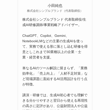
小田純也
株式会社シンプルブランド（代表取締役）
株式会社シンプルブランド 代表取締役/生
成AI研修講師/事業戦略アドバイザー。
ChatGPT、Copilot、Gemini、
NotebookLMなどの主要の生成AIを使っ
て、実務で使える形に落とし込む研修を得
意としこれまで30業種以上の企業・士
業・経営者を支援。
単なるAIのツール解説に留まらず、「業務
効率化」「売上向上」「人材不足対策」な
ど現場課題に直結するAI活用設計を行う点
が特徴。
講演・研修では、生成AI初心者でも理解で
きる分かりやすさと翌日から使える再現性
の高さに定評があり、公益財団法人や公益