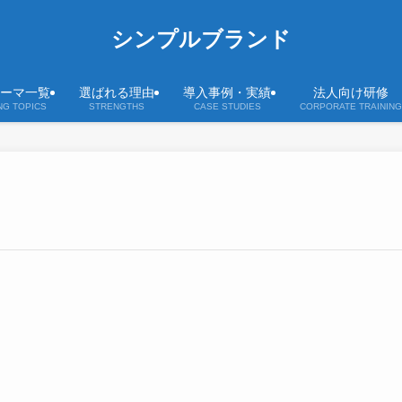
シンプルブランド
ーマ一覧
選ばれる理由
導入事例・実績
法人向け研修
NG TOPICS
STRENGTHS
CASE STUDIES
CORPORATE TRAINING