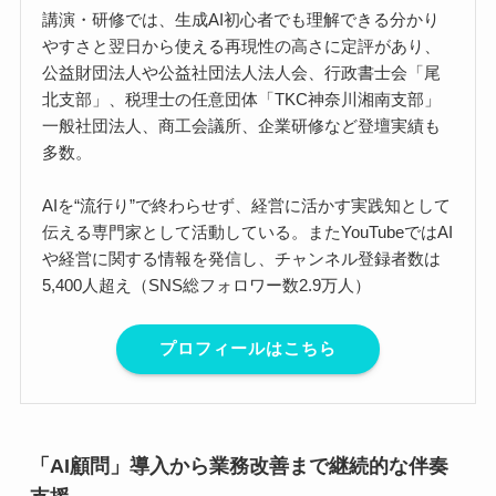
講演・研修では、生成AI初心者でも理解できる分かり
やすさと翌日から使える再現性の高さに定評があり、
公益財団法人や公益社団法人法人会、行政書士会「尾
北支部」、税理士の任意団体「TKC神奈川湘南支部」
一般社団法人、商工会議所、企業研修など登壇実績も
多数。
AIを“流行り”で終わらせず、経営に活かす実践知として
伝える専門家として活動している。またYouTubeではAI
や経営に関する情報を発信し、チャンネル登録者数は
5,400人超え（SNS総フォロワー数2.9万人）
プロフィールはこちら
「AI顧問」導入から業務改善まで継続的な伴奏