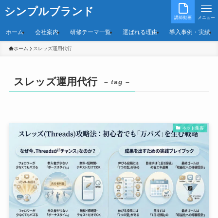
シンプルブランド
講師動画
メニュー
ホーム
会社案内
研修テーマ一覧
選ばれる理由
導入事例・実績
ホーム
スレッズ運用代行
スレッズ運用代行
– tag –
ネット集客