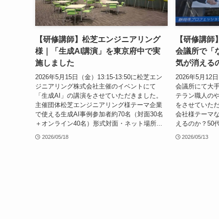
【研修講師】松芝エンジニアリング
【研修講師
様｜「生成AI講演」を東京府中で実
会議所で「
施しました
気が消える
2026年5月15日（金）13:15-13:50に松芝エン
2026年5月12
ジニアリング株式会社主催のイベントにて
会議所にて大
「生成AI」の講演をさせていただきました。
テラン職人の
主催団体松芝エンジニアリング様テーマ企業
をさせていただ
で使える生成AI事例参加者約70名（対面30名
会社様テーマ
＋オンライン40名）形式対面・ネット場所...
えるのか？50代
2026/05/18
2026/05/13