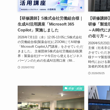
【研修講師】S株式会社労働組合様｜
【研修講師】
生成AI活用講座「Microsoft 365
研修「製造
Copilot」実施しました
～AI時代
の在り方～
2026年7月1日（水）12:05-13:05にS株式会社
の労働組合様(製薬会社)にZOOMにてAI研修
2026年5月23
「Microsoft Copilot入門講座」をさせていただ
主催（社名非公
きました。 主催団体S株式会社労働組合様(業
させていただき
界：製薬会社)テーマ今日から使えるビジネス
様テーマ製造現
パーソンのための生成AI活用口座（Mi...
時代における
加者約30名形式
2026/07/02
2026/05/25
研修・組織