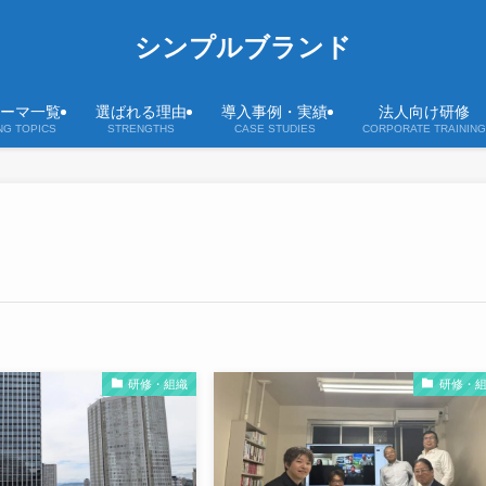
シンプルブランド
ーマ一覧
選ばれる理由
導入事例・実績
法人向け研修
NG TOPICS
STRENGTHS
CASE STUDIES
CORPORATE TRAINING
研修・組織
研修・