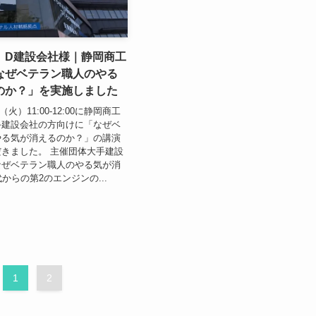
】D建設会社様｜静岡商工
なぜベテラン職人のやる
のか？」を実施しました
日（火）11:00-12:00に静岡商工
手建設会社の方向けに「なぜベ
やる気が消えるのか？」の講演
きました。 主催団体大手建設
なぜベテラン職人のやる気が消
からの第2のエンジンの...
1
2