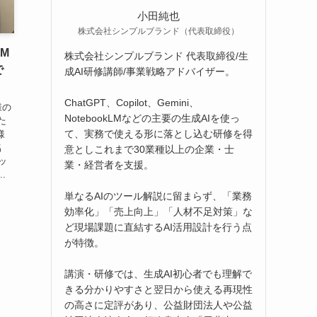
小田純也
株式会社シンプルブランド（代表取締役）
M
株式会社シンプルブランド 代表取締役/生
で
成AI研修講師/事業戦略アドバイザー。
ChatGPT、Copilot、Gemini、
様の
NotebookLMなどの主要の生成AIを使っ
た
て、実務で使える形に落とし込む研修を得
様
名
意としこれまで30業種以上の企業・士
ッ
業・経営者を支援。
.
単なるAIのツール解説に留まらず、「業務
効率化」「売上向上」「人材不足対策」な
ど現場課題に直結するAI活用設計を行う点
が特徴。
講演・研修では、生成AI初心者でも理解で
きる分かりやすさと翌日から使える再現性
の高さに定評があり、公益財団法人や公益