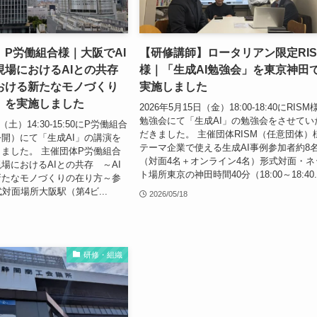
P労働組合様｜大阪でAI
【研修講師】ロータリアン限定RIS
現場におけるAIとの共存
様｜「生成AI勉強会」を東京神田
における新たなモノづくり
実施しました
」を実施しました
2026年5月15日（金）18:00-18:40にRISM
勉強会にて「生成AI」の勉強会をさせてい
日（土）14:30-15:50にP労働組合
だきました。 主催団体RISM（任意団体）
開）にて「生成AI」の講演を
テーマ企業で使える生成AI事例参加者約8
ました。 主催団体P労働組合
（対面4名＋オンライン4名）形式対面・ネ
場におけるAIとの共存 ～AI
ト場所東京の神田時間40分（18:00～18:40..
新たなモノづくりの在り方～参
対面場所大阪駅（第4ビ...
2026/05/18
研修・組織