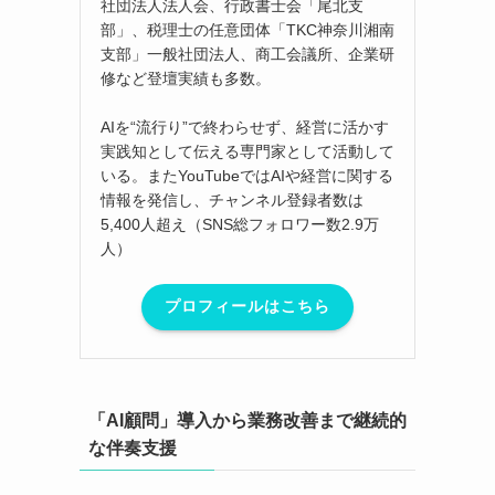
社団法人法人会、行政書士会「尾北支
部」、税理士の任意団体「TKC神奈川湘南
支部」一般社団法人、商工会議所、企業研
修など登壇実績も多数。
AIを“流行り”で終わらせず、経営に活かす
実践知として伝える専門家として活動して
いる。またYouTubeではAIや経営に関する
情報を発信し、チャンネル登録者数は
5,400人超え（SNS総フォロワー数2.9万
人）
プロフィールはこちら
「AI顧問」導入から業務改善まで継続的
な伴奏支援