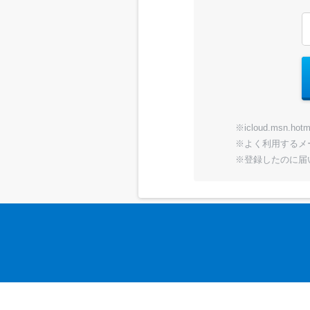
※icloud.ms
※よく利用するメー
※登録したのに届