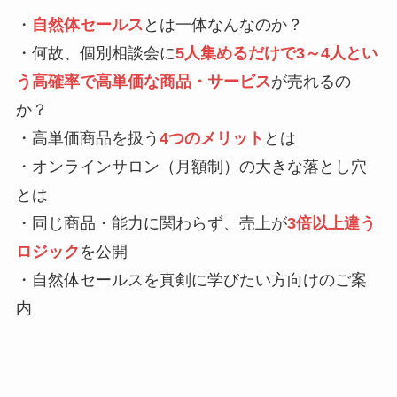
・
自然体セールス
とは一体なんなのか？
・何故、個別相談会に
5人集めるだけで3～4人とい
う高確率で高単価な商品・サービス
が売れるの
か？
・高単価商品を扱う
4つのメリット
とは
・オンラインサロン（月額制）の大きな落とし穴
とは
・同じ商品・能力に関わらず、売上が
3倍以上違う
ロジック
を公開
・自然体セールスを真剣に学びたい方向けのご案
内