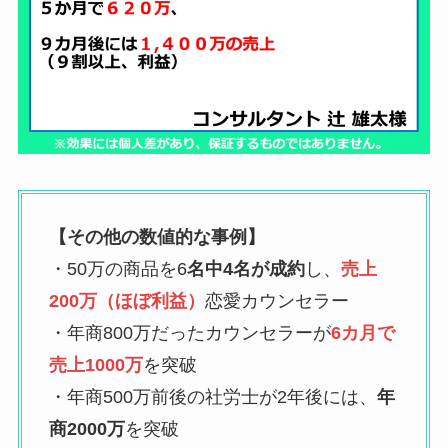
【その他の数値的な事例】
・50万の商品を6
名中4名が成約
し、
売上
200万（ほぼ利益）
恋愛カウンセラー
・年商800万だったカウンセラーが
6カ月で
売上1000万
を突破
・年商500万前後の社労士が2年後には、
年
商2000万
を突破