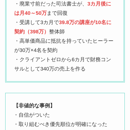
・廃業寸前だった司法書士が、
3カ月後に
は月40～50万
まで回復
・受講して3カ月で
39.8万の講座が10名に
契約（398万）
整体師
・高単価商品に抵抗を持っていたヒーラー
が30万×4名を契約
・クライアントゼロから6カ月で財務コン
サルとして340万の売上を作る
【非値的な事例】
・自信がついた
・取り組むべき優先順位が明確になった